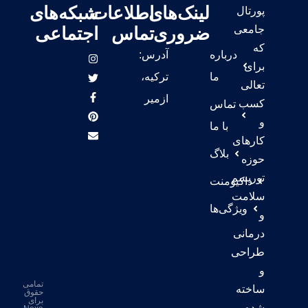
لینک‌های
اطلاعات
شبکه‌های
پورتال
جامعی
ضروری
تماس
اجتماعی
که
درباره
آدرس:
برای
ما
ترکیه،
تعالی
ازمیر
کسب
تماس
و
با ما
کارهای
بلاگ
حوزه
توریسم
داکیومنت
سلامت
ویژگی‌ها
و
درمانی
طراحی
و
تمامی
ساخته
حقوق
برای
شده