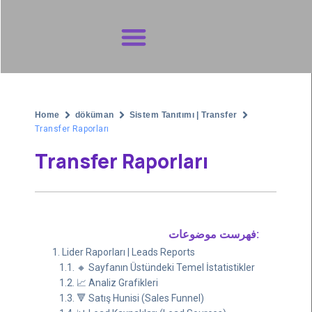
Destek Talebi
Home
döküman
Sistem Tanıtımı | Transfer
Transfer Raporları
Transfer Raporları
فهرست موضوعات:
Lider Raporları | Leads Reports
🔸 Sayfanın Üstündeki Temel İstatistikler
📈 Analiz Grafikleri
🔻 Satış Hunisi (Sales Funnel)