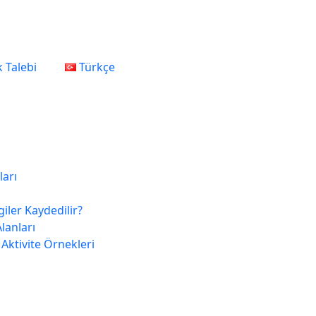
 Talebi
Türkçe
arı
giler Kaydedilir?
lanları
Aktivite Örnekleri