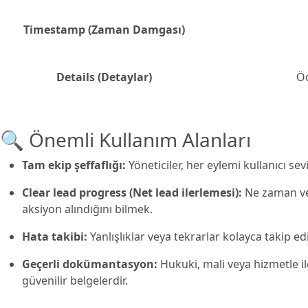
Timestamp (Zaman Damgası)
Details (Detaylar)
Öd
🔍 Önemli Kullanım Alanları
Tam ekip şeffaflığı:
Yöneticiler, her eylemi kullanıcı sev
Clear lead progress (Net lead ilerlemesi):
Ne zaman ve
aksiyon alındığını bilmek.
Hata takibi:
Yanlışlıklar veya tekrarlar kolayca takip edil
Geçerli dokümantasyon:
Hukuki, mali veya hizmetle ilgi
güvenilir belgelerdir.