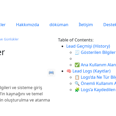
kler
Hakkımızda
döküman
İletişim
Destek
ve Günlükler
Table of Contents:
Lead Geçmişi (History)
er
🧾 Gösterilen Bilgiler
✅ Ana Kullanım Alanl
🧠 Lead Logs (Kayıtlar)
📋 Logs’da Ne Tür Bil
🔍 Önemli Kullanım A
lgileri ve sisteme giriş
🧩 Logs’a Kaydedilen 
d’in kaynağını ve temel
ad’in oluşturulma ve atanma