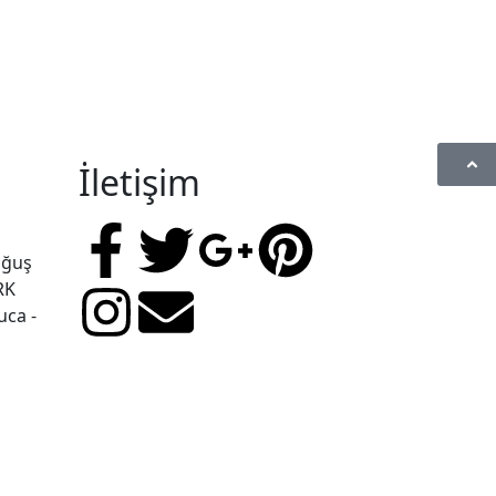
İletişim
oğuş
RK
uca -