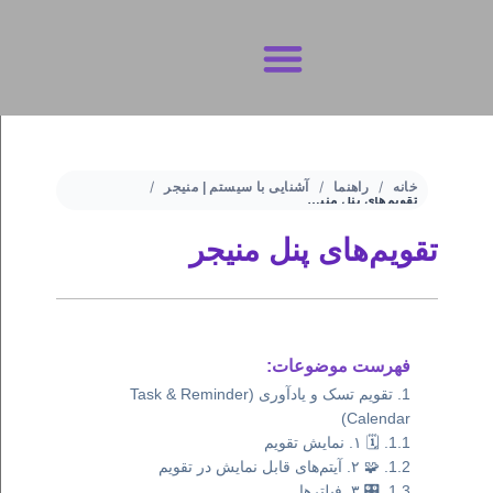
تماس با ما
شرایط و ضوابط
حریم خصوصی
خانه
راهنما
آشنایی با سیستم | منیجر
تقویم‌های پنل منیجر
تقویم‌های پنل منیجر
فهرست موضوعات:
تقویم تسک و یادآوری (Task & Reminder
Calendar)
🗓️ ۱. نمایش تقویم
🧩 ۲. آیتم‌های قابل نمایش در تقویم
🎛️ ۳. فیلترها